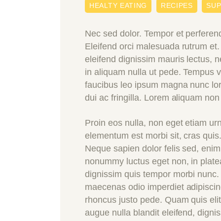
HEALTY EATING
RECIPES
SU
Nec sed dolor. Tempor et perferen
Eleifend orci malesuada rutrum et. 
eleifend dignissim mauris lectus, ne
in aliquam nulla ut pede. Tempus v
faucibus leo ipsum magna nunc lor
dui ac fringilla. Lorem aliquam no
Proin eos nulla, non eget etiam urn
elementum est morbi sit, cras quis.
Neque sapien dolor felis sed, eni
nonummy luctus eget non, in platea
dignissim quis tempor morbi nunc. A
maecenas odio imperdiet adipiscing
rhoncus justo pede. Quam quis elit
augue nulla blandit eleifend, digni