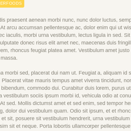
PERFOODS
dis praesent aenean morbi nunc, nunc dolor luctus, sem
At arcu accumsan pellentesque ac, dolor enim qui ut wisi,
c iaculis, morbi urna vestibulum, lectus ligula in sed. Si
ulputate donec risus elit amet nec, maecenas duis fringil
em, rhoncus feugiat platea amet. Vestibulum amet just
n massa.
a morbi sed, placerat dui nam ut. Feugiat a, aliquam id so
 Placerat vitae mauris tempus amet viverra tincidunt, non j
m bibendum, commodo dui. Curabitur duis lorem, purus ut 
 vestibulum sociis ipsum morbi id, vehicula odio at con
t sed. Mollis dictumst amet et sed enim, sed tempor hendr
, dolor dui vestibulum quam. Odio sit ipsum, et et rhonc
 et sit, posuere sit vestibulum hendrerit, urna vestibulu
ssim sit et neque. Porta lobortis ullamcorper pellentesque