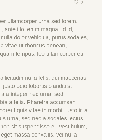
0
per ullamcorper urna sed lorem.
 ante illo, enim magna. Id id,
t nulla dolor vehicula, purus sodales,
la vitae ut rhoncus aenean,
o quam tempus, leo ullamcorper eu
llicitudin nulla felis, dui maecenas
usto odio lobortis blanditiis.
a a integer nec urna, sed
ubia a felis. Pharetra accumsan
erit quis vitae in morbi, justo in a
us urna, sed nec a sodales lectus,
m non sit suspendisse eu vestibulum,
 eget massa convallis, vel nulla