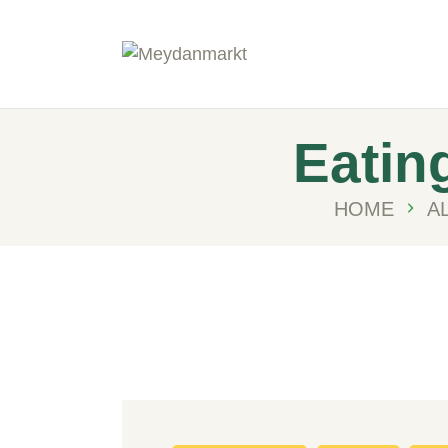
Eatin
HOME
A